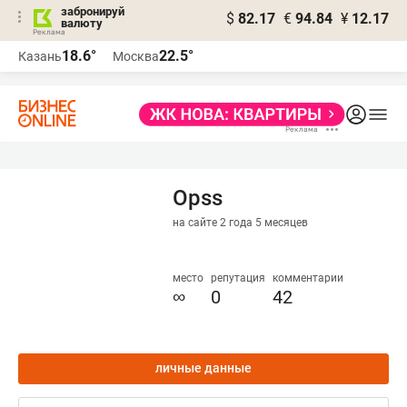
забронируй
$
82.17
€
94.84
¥
12.17
валюту
18.6°
22.5°
Казань
Москва
Opss
на сайте 2 года 5 месяцев
место
репутация
комментарии
∞
0
42
личные данные