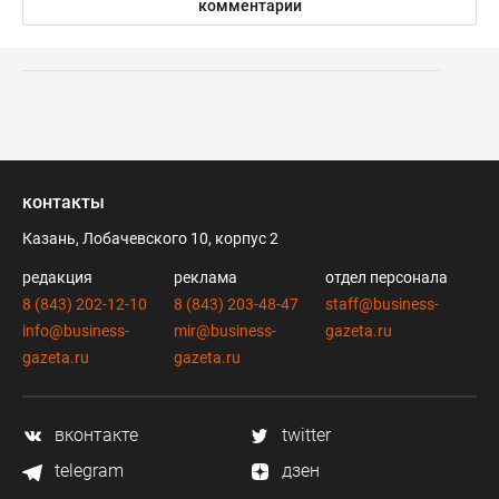
комментарии
контакты
Казань, Лобачевского 10, корпус 2
редакция
реклама
отдел персонала
8 (843) 202-12-10
8 (843) 203-48-47
staff@business-
info@business-
mir@business-
gazeta.ru
gazeta.ru
gazeta.ru
вконтакте
twitter
telegram
дзен