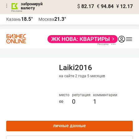
забронируй
$
82.17
€
94.84
¥
12.17
валюту
18.5°
21.3°
Казань
Москва
Laiki2016
на сайте 2 года 5 месяцев
место
репутация
комментарии
∞
0
1
личные данные