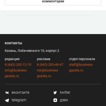
комментарии
контакты
Казань, Лобачевского 10, корпус 2
редакция
реклама
отдел персонала
8 (843) 202-12-10
8 (843) 203-48-47
staff@business-
info@business-
mir@business-
gazeta.ru
gazeta.ru
gazeta.ru
вконтакте
twitter
telegram
дзен