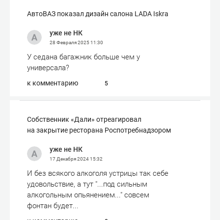
АвтоВАЗ показал дизайн салона LADA Iskra
уже не НК
28 Февраля 2025
11:30
У седана багажник больше чем у
универсала?
к комментарию
5
Собственник «Дали» отреагировал
на закрытие ресторана Роспотребнадзором
уже не НК
17 Декабря 2024
15:32
И без всякого алкоголя устрицы так себе
удовольствие, а тут "...под сильным
алкогольным опьянением..." совсем
фонтан будет...