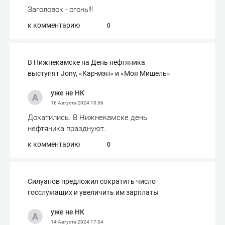
Заголовок - огонь!!!
к комментарию
0
В Нижнекамске на День нефтяника
выступят Jony, «Кар-мэн» и «Моя Мишель»
уже не НК
16 Августа 2024
10:56
Докатились. В Нижнекамске день
нефтяника празднуют.
к комментарию
0
Силуанов предложил сократить число
госслужащих и увеличить им зарплаты
уже не НК
14 Августа 2024
17:34