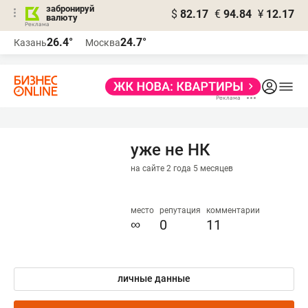
забронируй
$
82.17
€
94.84
¥
12.17
валюту
26.4°
24.7°
Казань
Москва
уже не НК
на сайте 2 года 5 месяцев
место
репутация
комментарии
∞
0
11
личные данные