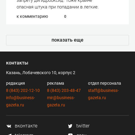
запрету дигидрооксид. Тоже крайне
опасная штука при попадании в легкие.
к комментарию
0
показать еще
контакты
Казань, Лобачевского 10, корпус 2
редакция
реклама
отдел персонала
8 (843) 202-12-10
8 (843) 203-48-47
staff@business-
info@business-
mir@business-
gazeta.ru
gazeta.ru
gazeta.ru
вконтакте
twitter