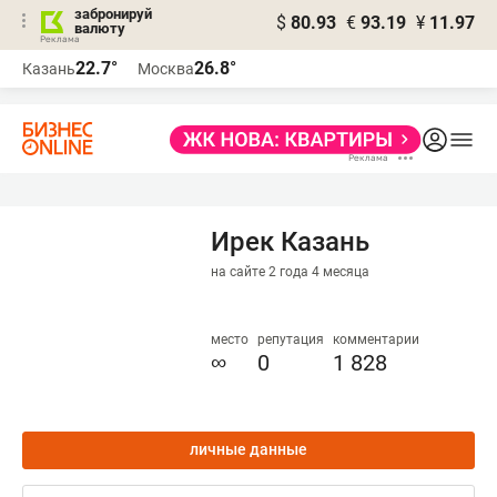
забронируй
$
80.93
€
93.19
¥
11.97
валюту
22.7°
26.8°
Казань
Москва
Ирек Казань
на сайте 2 года 4 месяца
место
репутация
комментарии
∞
0
1 828
личные данные