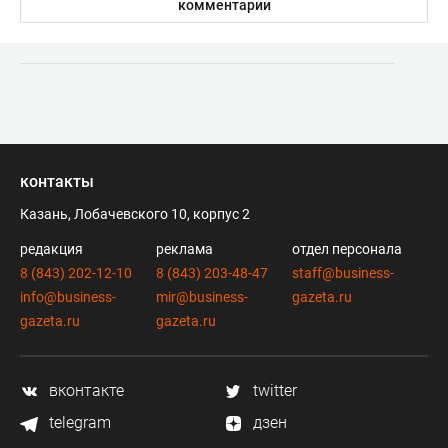
комментарии
контакты
Казань, Лобачевского 10, корпус 2
редакция
реклама
отдел персонала
8 (843) 202-12-10
8 (843) 203-48-47
staff@business-
info@business-
mir@business-
gazeta.ru
gazeta.ru
gazeta.ru
вконтакте
twitter
telegram
дзен