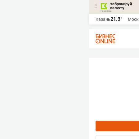
забронируй
валюту
21.3°
Казань
Моск