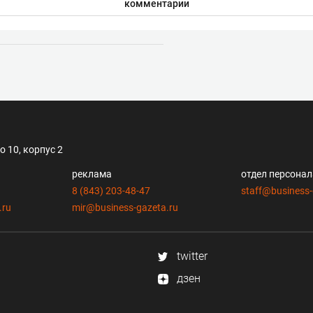
комментарии
 10, корпус 2
реклама
отдел персона
8 (843) 203-48-47
staff@business-
.ru
mir@business-gazeta.ru
twitter
дзен