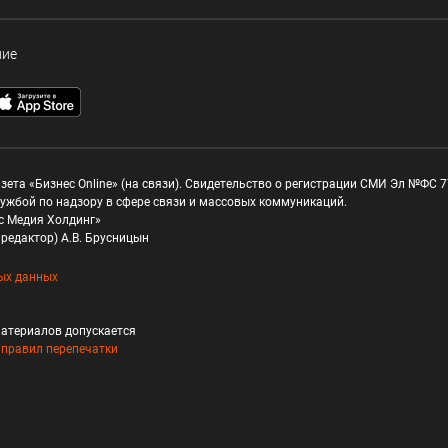
ние
зета «Бизнес Online» (на связи). Свидетельство о регистрации СМИ Эл №ФС 77
ужбой по надзору в сфере связи и массовых коммуникаций.
с Медия Холдинг»
редактор) А.В. Брусницын
ых данных
атериалов допускается
и
правил перепечатки