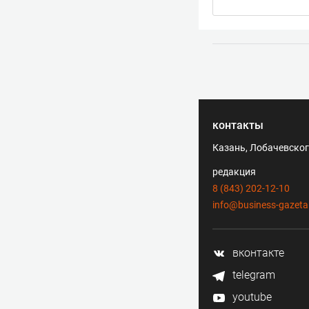
контакты
Казань, Лобачевского
редакция
8 (843) 202-12-10
info@business-gazeta
вконтакте
telegram
youtube