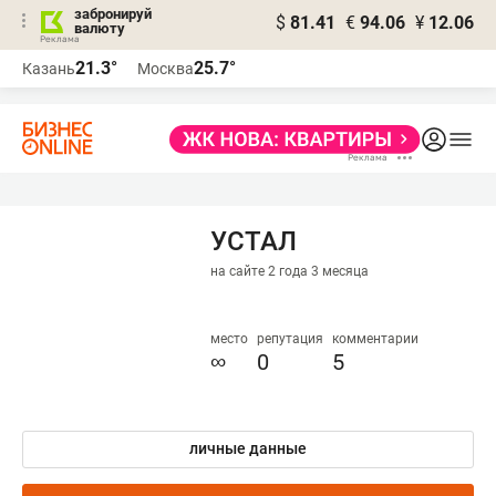
забронируй
$
81.41
€
94.06
¥
12.06
валюту
21.3°
25.7°
Казань
Москва
УСТАЛ
на сайте 2 года 3 месяца
место
репутация
комментарии
∞
0
5
личные данные