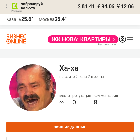
забронируй
$
81.41
€
94.06
¥
12.06
валюту
25.6°
25.4°
Казань
Москва
Ха-ха
на сайте 2 года 2 месяца
место
репутация
комментарии
∞
0
8
личные данные