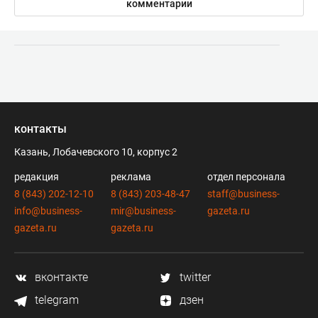
комментарии
контакты
Казань, Лобачевского 10, корпус 2
редакция
реклама
отдел персонала
8 (843) 202-12-10
8 (843) 203-48-47
staff@business-
info@business-
mir@business-
gazeta.ru
gazeta.ru
gazeta.ru
вконтакте
twitter
telegram
дзен