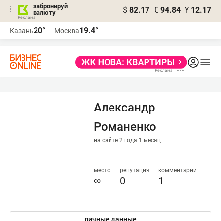
забронируй
$
82.17
€
94.84
¥
12.17
валюту
20°
19.4°
Казань
Москва
Александр
Романенко
на сайте 2 года 1 месяц
место
репутация
комментарии
∞
0
1
личные данные