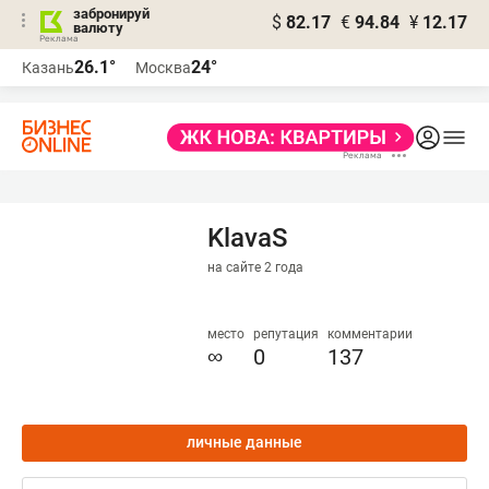
забронируй
$
82.17
€
94.84
¥
12.17
валюту
26.1°
24°
Казань
Москва
KlavaS
на сайте 2 года
место
репутация
комментарии
∞
0
137
личные данные