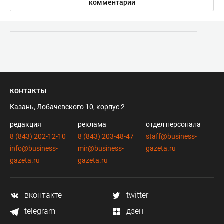
комментарии
контакты
Казань, Лобачевского 10, корпус 2
редакция
реклама
отдел персонала
8 (843) 202-12-10
8 (843) 203-48-47
staff@business-
info@business-
mir@business-
gazeta.ru
gazeta.ru
gazeta.ru
вконтакте
twitter
telegram
дзен