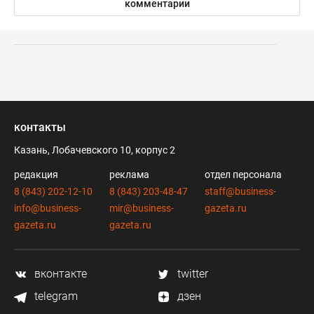
комментарии
контакты
Казань, Лобачевского 10, корпус 2
редакция
реклама
отдел персонала
8 (843) 202-12-10
8 (843) 203-48-47
staff@business-
info@business-
mir@business-
gazeta.ru
gazeta.ru
gazeta.ru
вконтакте
twitter
telegram
дзен