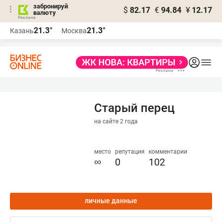
забронируй
$
82.17
€
94.84
¥
12.17
валюту
21.3°
21.3°
Казань
Москва
Старый перец
на сайте 2 года
место
репутация
комментарии
∞
0
102
личные данные