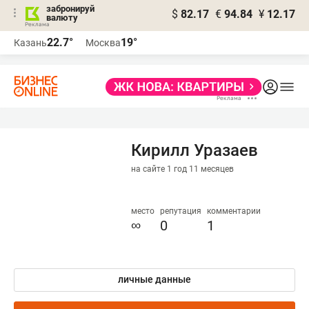
забронируй
$
82.17
€
94.84
¥
12.17
валюту
22.7°
19°
Казань
Москва
Кирилл Уразаев
на сайте 1 год 11 месяцев
место
репутация
комментарии
∞
0
1
личные данные