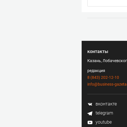
контакты
Казань, Лобачевского
редакция
8 (843) 202-12-10
info@business-gazeta
вконтакте
telegram
youtube