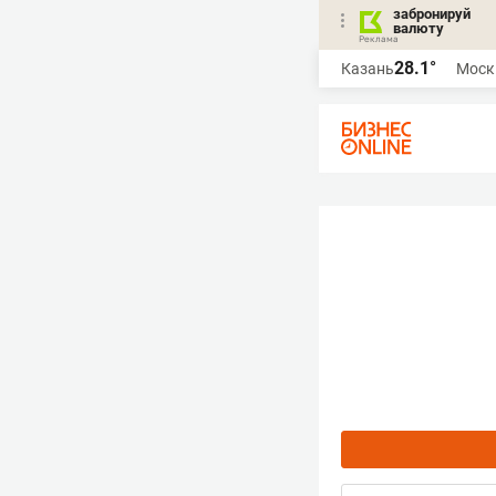
забронируй
валюту
28.1°
Казань
Моск