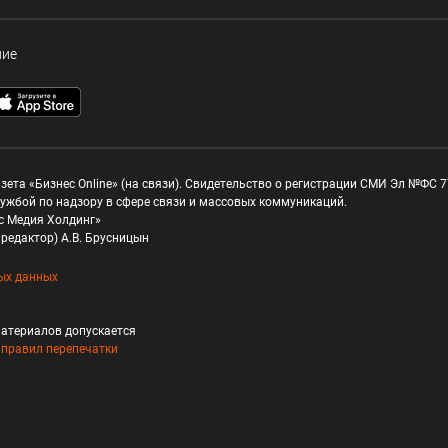
ние
зета «Бизнес Online» (на связи). Свидетельство о регистрации СМИ Эл №ФС 77
ужбой по надзору в сфере связи и массовых коммуникаций.
с Медия Холдинг»
редактор) А.В. Брусницын
ых данных
атериалов допускается
и
правил перепечатки