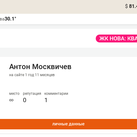
$
81.
30.1°
ва
Антон Москвичев
на сайте 1 год 11 месяцев
место
репутация
комментарии
∞
0
1
личные данные