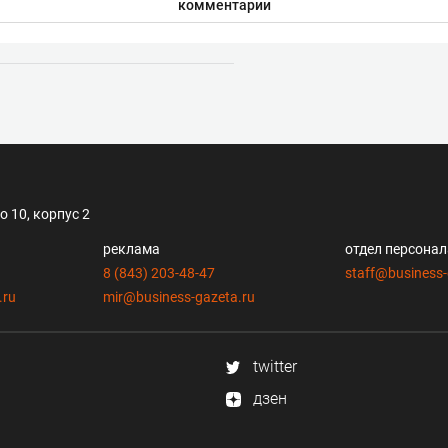
комментарии
 10, корпус 2
реклама
отдел персона
8 (843) 203-48-47
staff@business-
.ru
mir@business-gazeta.ru
twitter
дзен