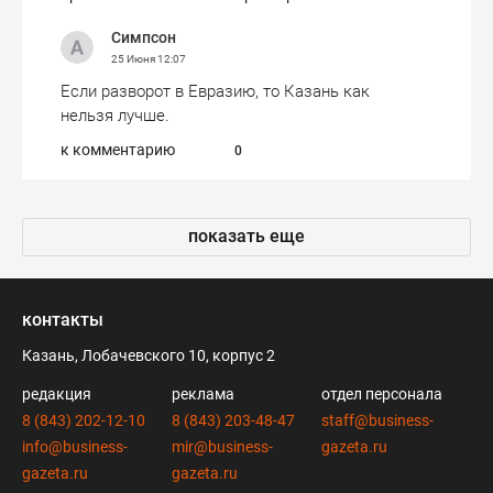
Симпсон
25 Июня
12:07
Если разворот в Евразию, то Казань как
нельзя лучше.
к комментарию
0
показать еще
контакты
Казань, Лобачевского 10, корпус 2
редакция
реклама
отдел персонала
8 (843) 202-12-10
8 (843) 203-48-47
staff@business-
info@business-
mir@business-
gazeta.ru
gazeta.ru
gazeta.ru