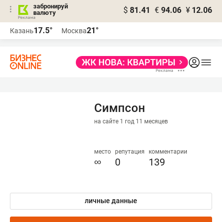
забронируй
$
81.41
€
94.06
¥
12.06
валюту
17.5°
21°
Казань
Москва
Симпсон
на сайте 1 год 11 месяцев
место
репутация
комментарии
∞
0
139
личные данные