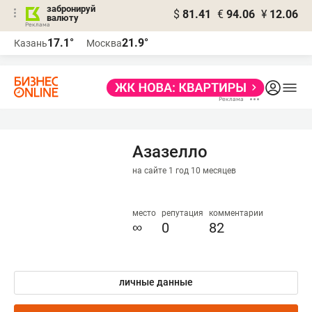
забронируй
$
81.41
€
94.06
¥
12.06
валюту
17.1°
21.9°
Казань
Москва
Азазелло
на сайте 1 год 10 месяцев
место
репутация
комментарии
∞
0
82
личные данные