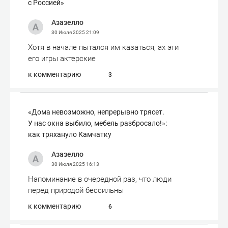
с Россией»
Азазелло
30 Июля 2025
21:09
Хотя в начале пытался им казаться, ах эти
его игры актерские
к комментарию
3
«Дома невозможно, непрерывно трясет.
У нас окна выбило, мебель разбросало!»:
как тряхануло Камчатку
Азазелло
30 Июля 2025
16:13
Напоминание в очередной раз, что люди
перед природой бессильны
к комментарию
6