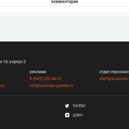
комментарии
 10, корпус 2
реклама
отдел персона
8 (843) 203-48-47
staff@business-
.ru
mir@business-gazeta.ru
twitter
дзен