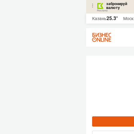
забронируй
валюту
25.3°
Казань
Моск