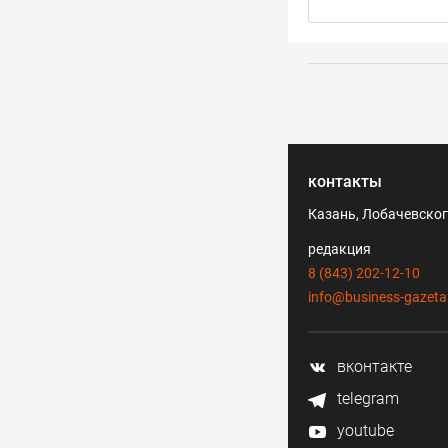
контакты
Казань, Лобачевского
редакция
8 (843) 202-12-10
info@business-gazeta
вконтакте
telegram
youtube