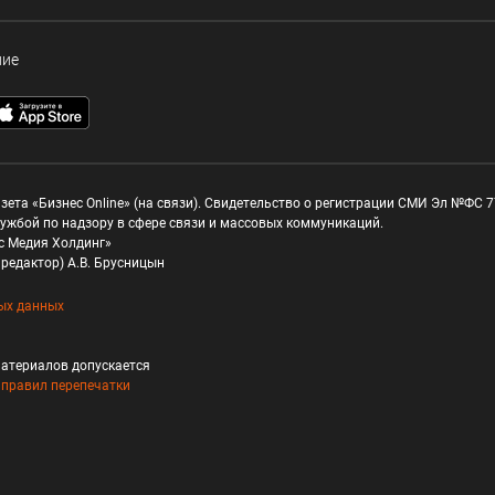
ние
зета «Бизнес Online» (на связи). Свидетельство о регистрации СМИ Эл №ФС 77
ужбой по надзору в сфере связи и массовых коммуникаций.
с Медия Холдинг»
редактор) А.В. Брусницын
ых данных
атериалов допускается
и
правил перепечатки