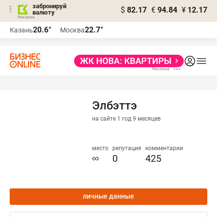
забронируй
$
82.17
€
94.84
¥
12.17
валюту
20.6°
22.7°
Казань
Москва
Элбэттэ
на сайте 1 год 9 месяцев
место
репутация
комментарии
∞
0
425
личные данные