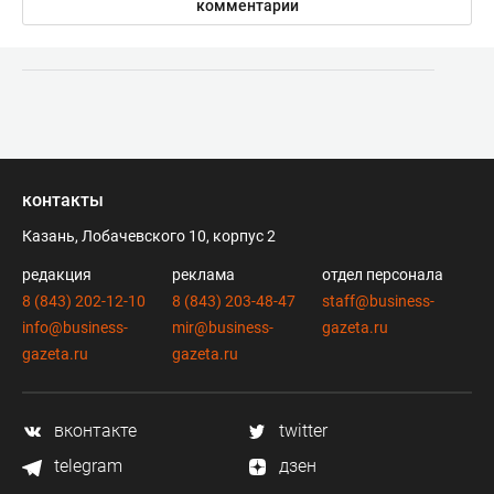
комментарии
контакты
Казань, Лобачевского 10, корпус 2
редакция
реклама
отдел персонала
8 (843) 202-12-10
8 (843) 203-48-47
staff@business-
info@business-
mir@business-
gazeta.ru
gazeta.ru
gazeta.ru
вконтакте
twitter
telegram
дзен