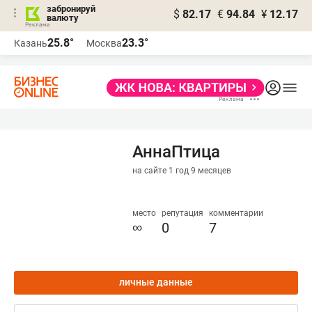
забронируй
$
82.17
€
94.84
¥
12.17
валюту
25.8°
23.3°
Казань
Москва
АннаПтица
на сайте 1 год 9 месяцев
место
репутация
комментарии
∞
0
7
личные данные