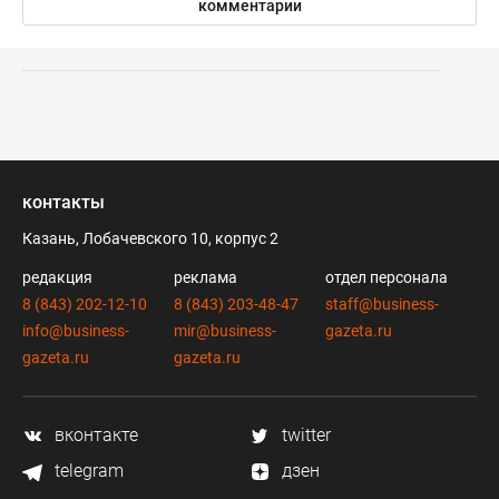
комментарии
контакты
Казань, Лобачевского 10, корпус 2
редакция
реклама
отдел персонала
8 (843) 202-12-10
8 (843) 203-48-47
staff@business-
info@business-
mir@business-
gazeta.ru
gazeta.ru
gazeta.ru
вконтакте
twitter
telegram
дзен