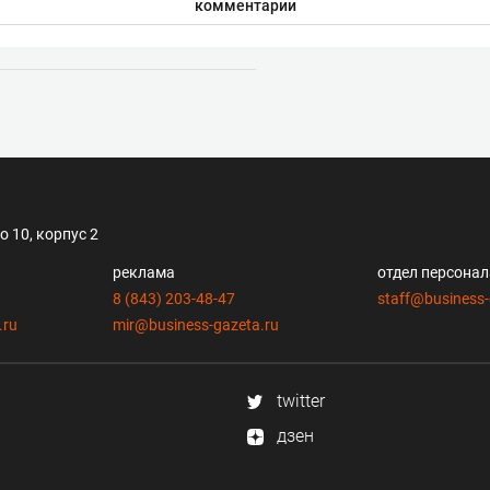
комментарии
 10, корпус 2
реклама
отдел персона
8 (843) 203-48-47
staff@business-
.ru
mir@business-gazeta.ru
twitter
дзен