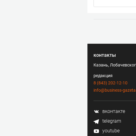
контакты
Казань, Лобачевского
редакция
8 (843) 202-12-10
info@business-gazeta
вконтакте
telegram
youtube