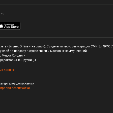
ние
зета «Бизнес Online» (на связи). Свидетельство о регистрации СМИ Эл №ФС 77
ужбой по надзору в сфере связи и массовых коммуникаций.
с Медия Холдинг»
редактор) А.В. Брусницын
ых данных
атериалов допускается
и
правил перепечатки