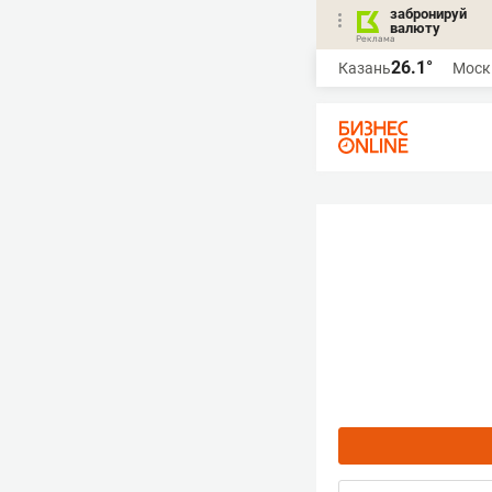
забронируй
валюту
26.1°
Казань
Моск