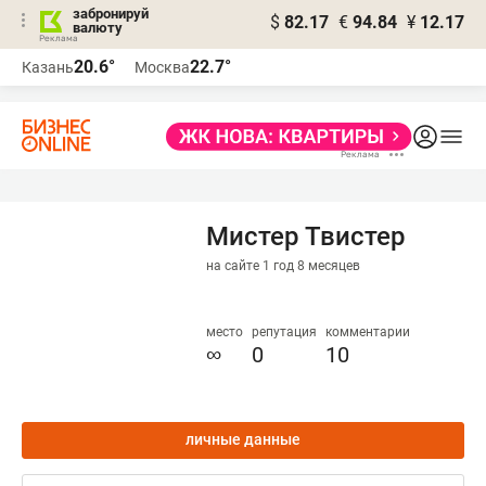
забронируй
$
82.17
€
94.84
¥
12.17
валюту
20.6°
22.7°
Казань
Москва
Мистер Твистер
на сайте 1 год 8 месяцев
место
репутация
комментарии
∞
0
10
личные данные