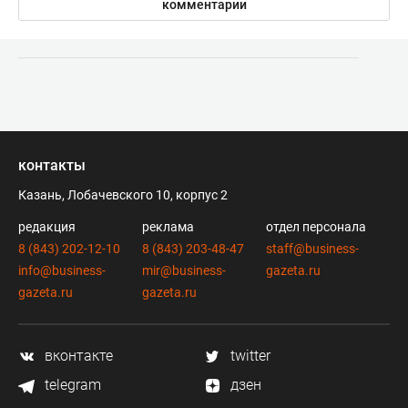
комментарии
контакты
Казань, Лобачевского 10, корпус 2
редакция
реклама
отдел персонала
8 (843) 202-12-10
8 (843) 203-48-47
staff@business-
info@business-
mir@business-
gazeta.ru
gazeta.ru
gazeta.ru
вконтакте
twitter
telegram
дзен