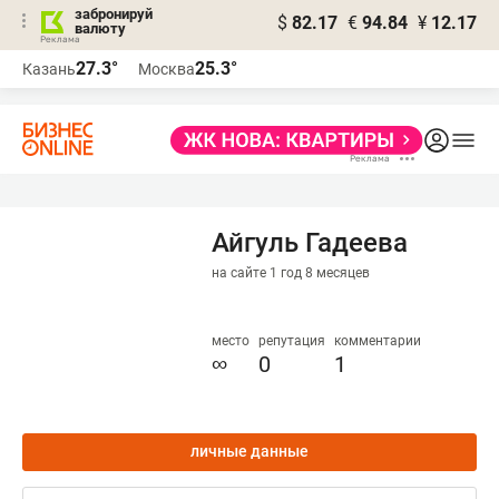
забронируй
$
82.17
€
94.84
¥
12.17
валюту
27.3°
25.3°
Казань
Москва
Айгуль Гадеева
на сайте 1 год 8 месяцев
место
репутация
комментарии
∞
0
1
личные данные