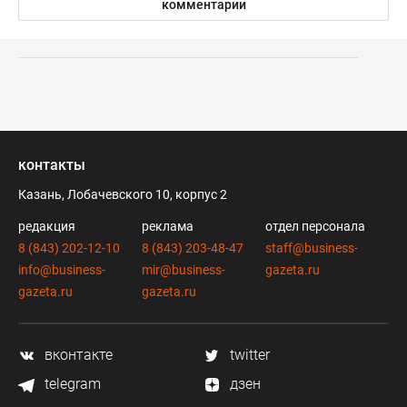
комментарии
контакты
Казань, Лобачевского 10, корпус 2
редакция
реклама
отдел персонала
8 (843) 202-12-10
8 (843) 203-48-47
staff@business-
info@business-
mir@business-
gazeta.ru
gazeta.ru
gazeta.ru
вконтакте
twitter
telegram
дзен