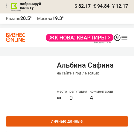
забронируй
$
82.17
€
94.84
¥
12.17
валюту
20.5°
19.3°
Казань
Москва
Альбина Сафина
на сайте 1 год 7 месяцев
место
репутация
комментарии
∞
0
4
личные данные