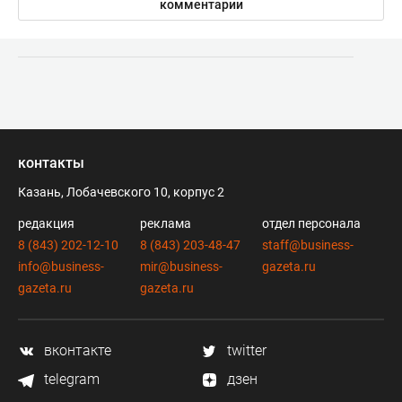
комментарии
контакты
Казань, Лобачевского 10, корпус 2
редакция
реклама
отдел персонала
8 (843) 202-12-10
8 (843) 203-48-47
staff@business-
info@business-
mir@business-
gazeta.ru
gazeta.ru
gazeta.ru
вконтакте
twitter
telegram
дзен