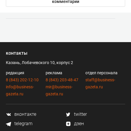
комментарии
контакты
Казань, Лобачевского 10, корпус 2
редакция
реклама
отдел персонала
8 (843) 202-12-10
8 (843) 203-48-47
staff@business-
info@business-
mir@business-
gazeta.ru
gazeta.ru
gazeta.ru
вконтакте
twitter
telegram
дзен