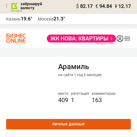
забронируй
$
82.17
€
94.84
¥
12.17
валюту
19.6°
21.3°
Казань
Москва
Арамиль
на сайте 1 год 6 месяцев
место
репутация
комментарии
409
1
163
личные данные