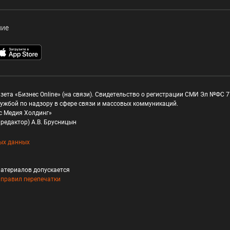
ние
зета «Бизнес Online» (на связи). Свидетельство о регистрации СМИ Эл №ФС 77
ужбой по надзору в сфере связи и массовых коммуникаций.
с Медия Холдинг»
редактор) А.В. Брусницын
ых данных
атериалов допускается
и
правил перепечатки