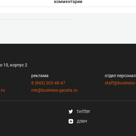
комментарии
 10, корпус 2
реклама
отдел персона
8 (843) 203-48-47
staff@business-
.ru
mir@business-gazeta.ru
twitter
дзен