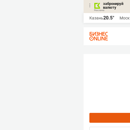
забронируй
валюту
20.5°
Казань
Моск