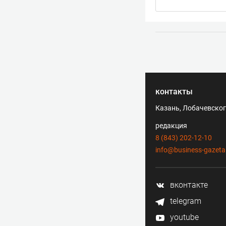
контакты
Казань, Лобачевского
редакция
8 (843) 202-12-10
info@business-gazeta
вконтакте
telegram
youtube