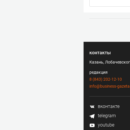
контакты
Казань, Лобачевского
редакция
8 (843) 202-12-10
info@business-gazeta
вконтакте
telegram
youtube