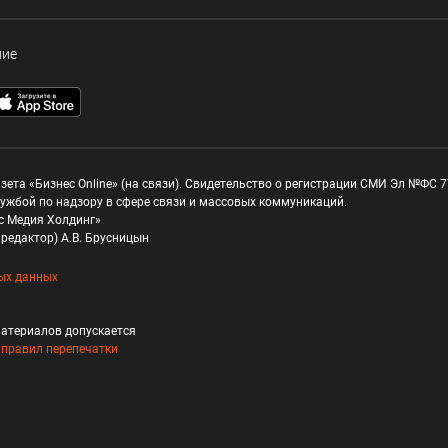
ние
зета «Бизнес Online» (на связи). Свидетельство о регистрации СМИ Эл №ФС 77
ужбой по надзору в сфере связи и массовых коммуникаций.
с Медия Холдинг»
редактор) А.В. Брусницын
ых данных
атериалов допускается
и
правил перепечатки