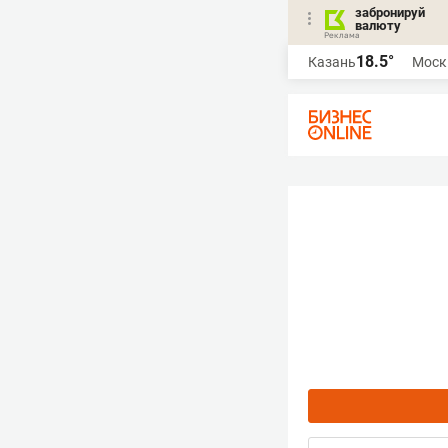
забронируй
валюту
18.5°
Казань
Моск