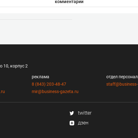
комментарии
 10, корпус 2
реклама
отдел персона
8 (843) 203-48-47
staff@business-
.ru
mir@business-gazeta.ru
twitter
дзен