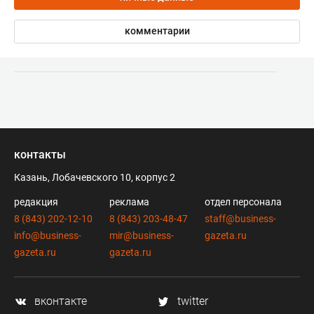
комментарии
контакты
Казань, Лобачевского 10, корпус 2
редакция
реклама
отдел персонала
8 (843) 202-12-10
8 (843) 203-48-47
staff@business-
info@business-
mir@business-
gazeta.ru
gazeta.ru
gazeta.ru
вконтакте
twitter