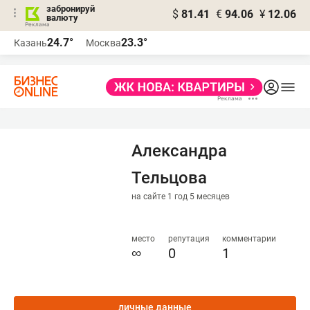
забронируй
$
81.41
€
94.06
¥
12.06
валюту
24.7°
23.3°
Казань
Москва
Александра
Тельцова
на сайте 1 год 5 месяцев
место
репутация
комментарии
∞
0
1
личные данные