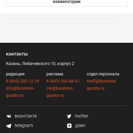
комментарии
контакты
Казань, Лобачевского 10, корпус 2
редакция
реклама
отдел персонала
8 (843) 202-12-10
8 (843) 203-48-47
staff@business-
info@business-
mir@business-
gazeta.ru
gazeta.ru
gazeta.ru
вконтакте
twitter
telegram
дзен