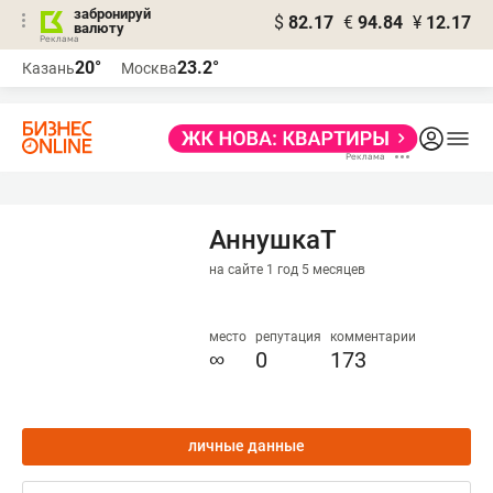
забронируй
$
82.17
€
94.84
¥
12.17
валюту
20°
23.2°
Казань
Москва
АннушкаТ
на сайте 1 год 5 месяцев
место
репутация
комментарии
∞
0
173
личные данные