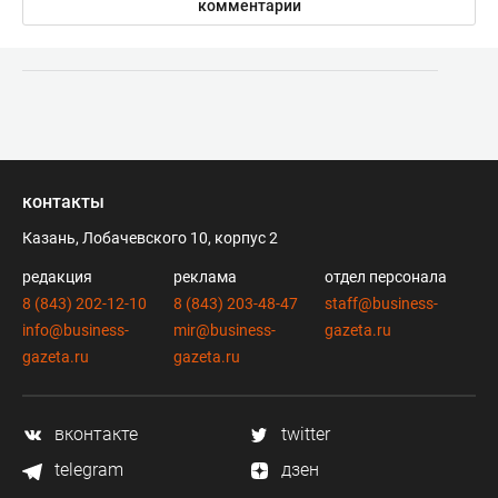
комментарии
контакты
Казань, Лобачевского 10, корпус 2
редакция
реклама
отдел персонала
8 (843) 202-12-10
8 (843) 203-48-47
staff@business-
info@business-
mir@business-
gazeta.ru
gazeta.ru
gazeta.ru
вконтакте
twitter
telegram
дзен