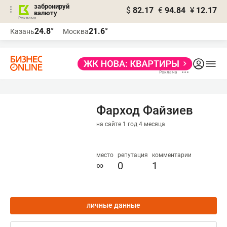
забронируй
$
82.17
€
94.84
¥
12.17
валюту
24.8°
21.6°
Казань
Москва
Фарход Файзиев
на сайте 1 год 4 месяца
место
репутация
комментарии
∞
0
1
личные данные