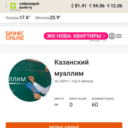
забронируй
$
81.41
€
94.06
¥
12.06
валюту
17.6°
22.9°
Казань
Москва
Казанский
муаллим
на сайте 1 год 4 месяца
место
репутация
комментарии
∞
0
60
личные данные