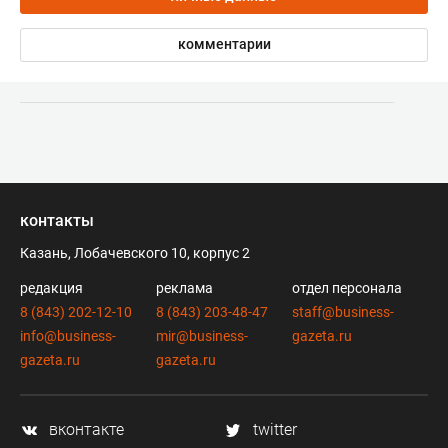
комментарии
контакты
Казань, Лобачевского 10, корпус 2
редакция
реклама
отдел персонала
8 (843) 202-12-10
8 (843) 203-48-47
staff@business-
info@business-
mir@business-
gazeta.ru
gazeta.ru
gazeta.ru
вконтакте
twitter