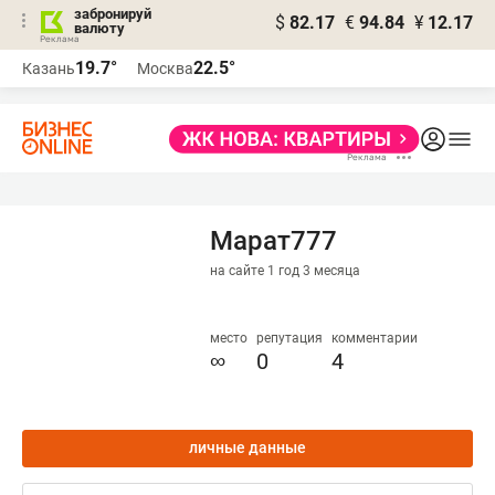
забронируй
$
82.17
€
94.84
¥
12.17
валюту
19.7°
22.5°
Казань
Москва
Марат777
на сайте 1 год 3 месяца
место
репутация
комментарии
∞
0
4
личные данные