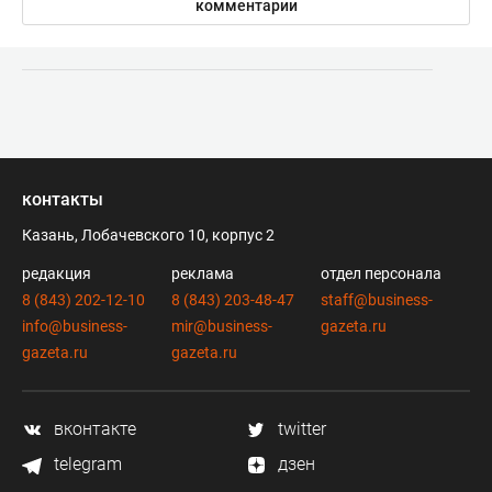
комментарии
контакты
Казань, Лобачевского 10, корпус 2
редакция
реклама
отдел персонала
8 (843) 202-12-10
8 (843) 203-48-47
staff@business-
info@business-
mir@business-
gazeta.ru
gazeta.ru
gazeta.ru
вконтакте
twitter
telegram
дзен