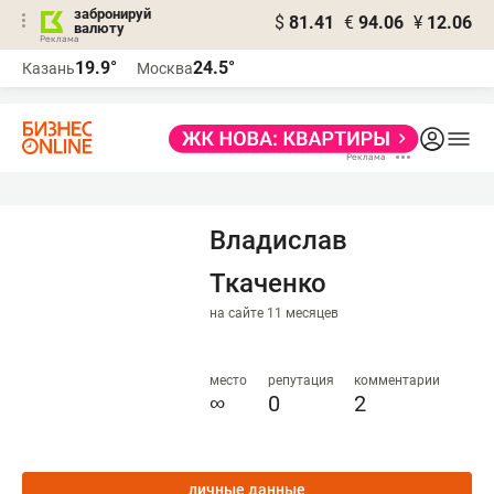
забронируй
$
81.41
€
94.06
¥
12.06
валюту
19.9°
24.5°
Казань
Москва
Владислав
Ткаченко
на сайте 11 месяцев
место
репутация
комментарии
∞
0
2
личные данные