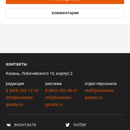
комментарии
контакты
Казань, Лобачевского 10, корпус 2
редакция
реклама
отдел персонала
8 (843) 202-12-10
8 (843) 203-48-47
staff@business-
info@business-
mir@business-
gazeta.ru
gazeta.ru
gazeta.ru
вконтакте
twitter