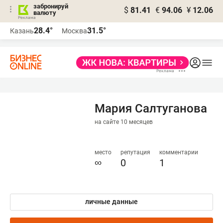
забронируй
$
81.41
€
94.06
¥
12.06
валюту
28.4°
31.5°
Казань
Москва
Мария Салтуганова
на сайте 10 месяцев
место
репутация
комментарии
∞
0
1
личные данные