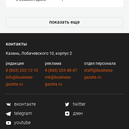
показать еще
контакты
Казань, Лобачевского 10, корпус 2
редакция
реклама
отдел персонала
8 (843) 202-12-10
8 (843) 203-48-47
staff@business-
info@business-
mir@business-
gazeta.ru
gazeta.ru
gazeta.ru
вконтакте
twitter
telegram
дзен
youtube