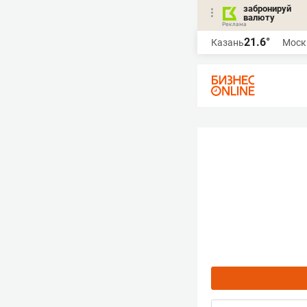
забронируй
валюту
21.6°
Казань
Моск