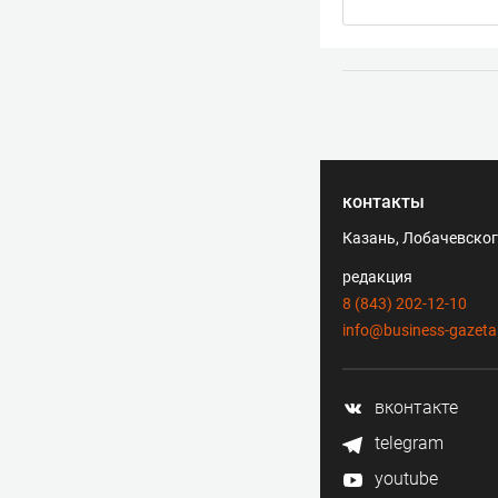
контакты
Казань, Лобачевского
редакция
8 (843) 202-12-10
info@business-gazeta
вконтакте
telegram
youtube