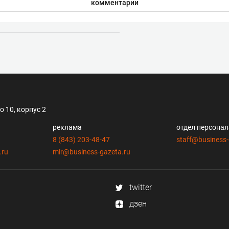
комментарии
 10, корпус 2
реклама
отдел персона
8 (843) 203-48-47
staff@business-
.ru
mir@business-gazeta.ru
twitter
дзен