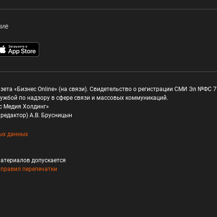
ние
зета «Бизнес Online» (на связи). Свидетельство о регистрации СМИ Эл №ФС 77
ужбой по надзору в сфере связи и массовых коммуникаций.
с Медия Холдинг»
редактор) А.В. Брусницын
ых данных
атериалов допускается
и
правил перепечатки