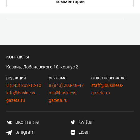
комментарии
контакты
Казань, Лобачевского 10, корпус 2
редакция
реклама
отдел персонала
8 (843) 202-12-10
8 (843) 203-48-47
staff@business-
info@business-
mir@business-
gazeta.ru
gazeta.ru
gazeta.ru
вконтакте
twitter
telegram
дзен