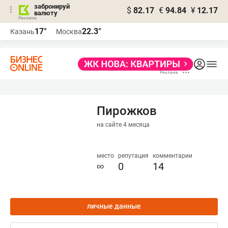
забронируй
$
82.17
€
94.84
¥
12.17
валюту
17°
22.3°
Казань
Москва
Пирожков
на сайте 4 месяца
место
репутация
комментарии
∞
0
14
личные данные