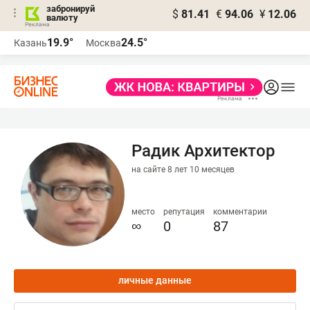
забронируй
$
81.41
€
94.06
¥
12.06
валюту
19.9°
24.5°
Казань
Москва
Радик Архитектор
на сайте 8 лет 10 месяцев
место
репутация
комментарии
∞
0
87
личные данные