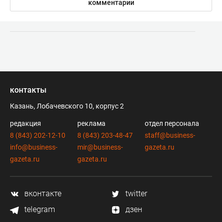
комментарии
контакты
Казань, Лобачевского 10, корпус 2
редакция
реклама
отдел персонала
8 (843) 202-12-10
8 (843) 203-48-47
staff@business-
info@business-
mir@business-
gazeta.ru
gazeta.ru
gazeta.ru
вконтакте
twitter
telegram
дзен