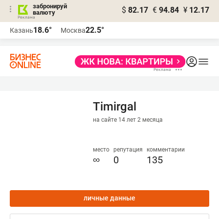
забронируй
$
82.17
€
94.84
¥
12.17
валюту
18.6°
22.5°
Казань
Москва
Timirgal
на сайте 14 лет 2 месяца
место
репутация
комментарии
∞
0
135
личные данные