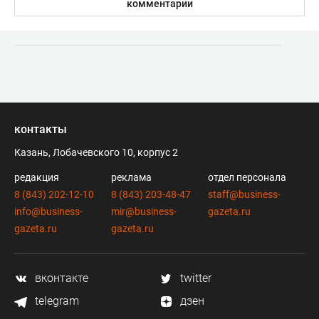
комментарии
контакты
Казань, Лобачевского 10, корпус 2
редакция
реклама
отдел персонала
8 (843) 202-12-10
8 (843) 203-48-47
staff@business-
info@business-
mir@business-
gazeta.ru
gazeta.ru
gazeta.ru
вконтакте
twitter
telegram
дзен