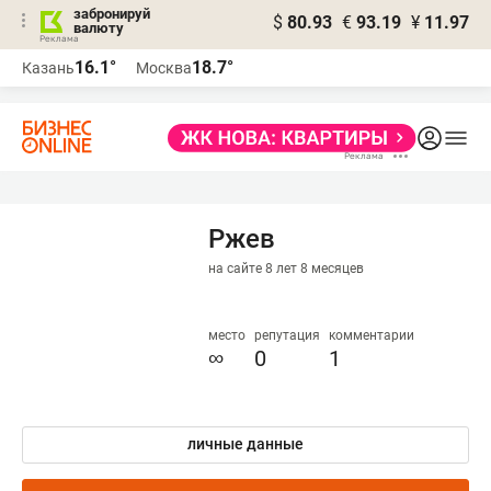
забронируй
$
80.93
€
93.19
¥
11.97
валюту
16.1°
18.7°
Казань
Москва
Ржев
на сайте 8 лет 8 месяцев
место
репутация
комментарии
∞
0
1
личные данные