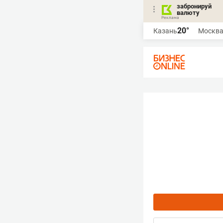
забронируй
валюту
20°
Казань
Москв