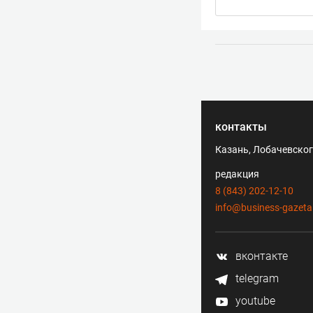
контакты
Казань, Лобачевского
редакция
8 (843) 202-12-10
info@business-gazeta
вконтакте
telegram
youtube