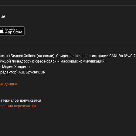
ние
зета «Бизнес Online» (на связи). Свидетельство о регистрации СМИ Эл №ФС 77
ужбой по надзору в сфере связи и массовых коммуникаций.
с Медия Холдинг»
редактор) А.В. Брусницын
ых данных
атериалов допускается
и
правил перепечатки