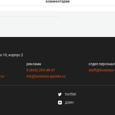
комментарии
 10, корпус 2
реклама
отдел персона
8 (843) 203-48-47
staff@business-
.ru
mir@business-gazeta.ru
twitter
дзен