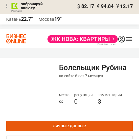
забронируй
$
82.17
€
94.84
¥
12.17
валюту
22.7°
19°
Казань
Москва
Болельщик Рубина
на сайте 8 лет 7 месяцев
место
репутация
комментарии
∞
0
3
личные данные