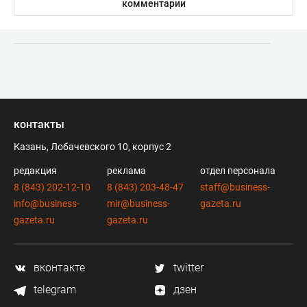
комментарии
контакты
Казань, Лобачевского 10, корпус 2
редакция
реклама
отдел персонала
8 (843) 202-12-10
8 (843) 203-48-47
staff@business-
info@business-
mir@business-
gazeta.ru
gazeta.ru
gazeta.ru
вконтакте
twitter
telegram
дзен