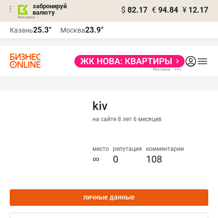
забронируй
$
82.17
€
94.84
¥
12.17
валюту
25.3°
23.9°
Казань
Москва
kiv
на сайте 8 лет 6 месяцев
место
репутация
комментарии
∞
0
108
личные данные