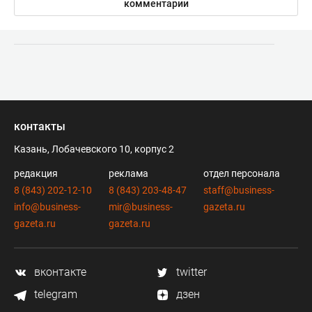
комментарии
контакты
Казань, Лобачевского 10, корпус 2
редакция
реклама
отдел персонала
8 (843) 202-12-10
8 (843) 203-48-47
staff@business-
info@business-
mir@business-
gazeta.ru
gazeta.ru
gazeta.ru
вконтакте
twitter
telegram
дзен