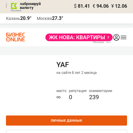
забронируй
$
81.41
€
94.06
¥
12.06
валюту
20.9°
27.3°
Казань
Москва
YAF
на сайте 8 лет 2 месяца
место
репутация
комментарии
∞
0
239
личные данные