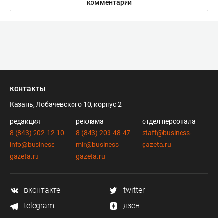
комментарии
контакты
Казань, Лобачевского 10, корпус 2
редакция
реклама
отдел персонала
8 (843) 202-12-10
8 (843) 203-48-47
staff@business-
info@business-
mir@business-
gazeta.ru
gazeta.ru
gazeta.ru
вконтакте
twitter
telegram
дзен