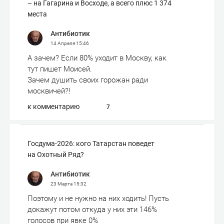
– на Гагарина и Восходе, а всего плюс 1 374
места
Антибиотик
14 Апреля
15:46
А зачем? Если 80% уходит в Москву, как
тут пишет Моисей.
Зачем душить своих горожан ради
москвичей?!
к комментарию
7
Госдума-2026: кого Татарстан поведет
на Охотный Ряд?
Антибиотик
23 Марта
15:32
Поэтому и не нужно на них ходить! Пусть
докажут потом откуда у них эти 146%
голосов при явке 0%