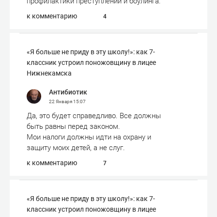
профилактики преступлений и боулинга.
к комментарию
4
«Я больше не приду в эту школу!»: как 7-
классник устроил поножовщину в лицее
Нижнекамска
Антибиотик
22 Января
15:07
Да, это будет справедливо. Все должны
быть равны перед законом.
Мои налоги должны идти на охрану и
защиту моих детей, а не слуг.
к комментарию
7
«Я больше не приду в эту школу!»: как 7-
классник устроил поножовщину в лицее