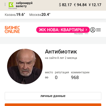
забронируй
$
82.17
€
94.84
¥
12.17
валюту
19.6°
20.4°
Казань
Москва
Антибиотик
на сайте 8 лет 2 месяца
место
репутация
комментарии
∞
0
968
личные данные