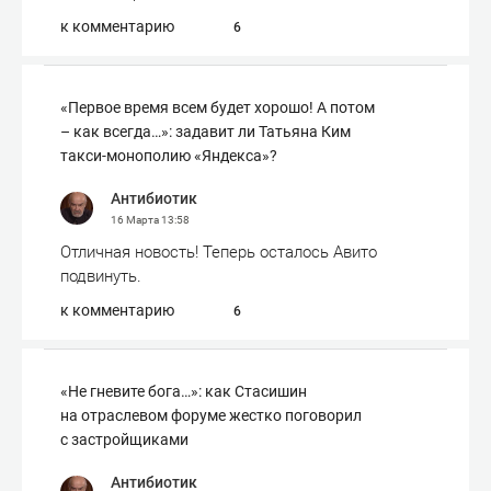
к комментарию
6
«Первое время всем будет хорошо! А потом
– как всегда…»: задавит ли Татьяна Ким
такси-монополию «Яндекса»?
Антибиотик
16 Марта
13:58
Отличная новость! Теперь осталось Авито
подвинуть.
к комментарию
6
«Не гневите бога…»: как Стасишин
на отраслевом форуме жестко поговорил
с застройщиками
Антибиотик