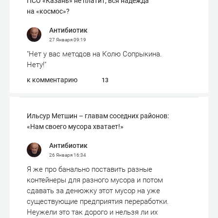
ПСО «Казань» не платит, вся надежда
на «космос»?
Антибиотик
27 Января
09:19
"Нет у вас методов на Колю Сопрыкина.
Нету!"
к комментарию
13
Ильсур Метшин – главам соседних районов:
«Нам своего мусора хватает!»
Антибиотик
26 Января
16:34
Я же про банально поставить разные
контейнеры для разного мусора и потом
сдавать за денюжку этот мусор на уже
существующие предприятия переработки.
Неужели это так дорого и нельзя ли их