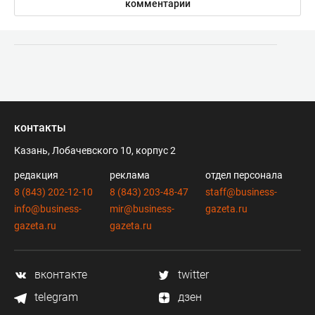
комментарии
контакты
Казань, Лобачевского 10, корпус 2
редакция
реклама
отдел персонала
8 (843) 202-12-10
8 (843) 203-48-47
staff@business-
info@business-
mir@business-
gazeta.ru
gazeta.ru
gazeta.ru
вконтакте
twitter
telegram
дзен