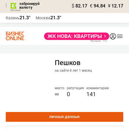
забронируй
$
82.17
€
94.84
¥
12.17
валюту
21.3°
21.3°
Казань
Москва
Пешков
на сайте 8 лет 1 месяц
место
репутация
комментарии
∞
0
141
личные данные