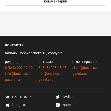
комментарии
контакты
Казань, Лобачевского 10, корпус 2
редакция
реклама
отдел персонала
8 (843) 202-12-10
8 (843) 203-48-47
staff@business-
info@business-
mir@business-
gazeta.ru
gazeta.ru
gazeta.ru
вконтакте
twitter
telegram
дзен