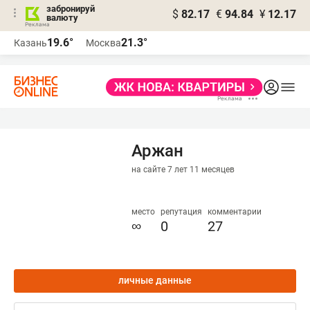
забронируй
$
82.17
€
94.84
¥
12.17
валюту
19.6°
21.3°
Казань
Москва
Аржан
на сайте 7 лет 11 месяцев
место
репутация
комментарии
∞
0
27
личные данные