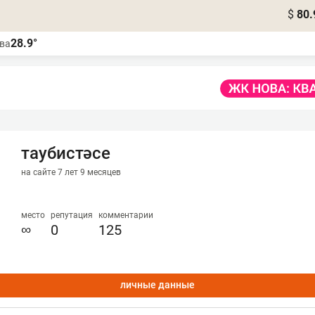
$
80.
28.9°
ва
таубистәсе
на сайте 7 лет 9 месяцев
место
репутация
комментарии
∞
0
125
личные данные