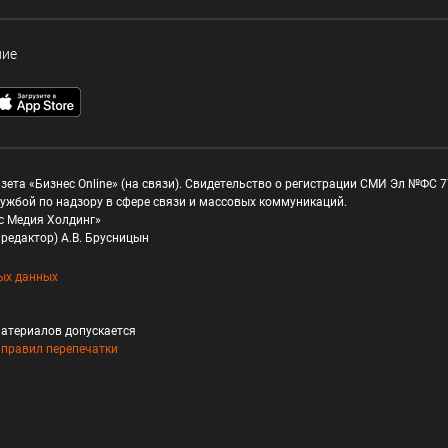
ние
зета «Бизнес Online» (на связи). Свидетельство о регистрации СМИ Эл №ФС 77
ужбой по надзору в сфере связи и массовых коммуникаций.
с Медия Холдинг»
редактор) А.В. Брусницын
ых данных
атериалов допускается
и
правил перепечатки