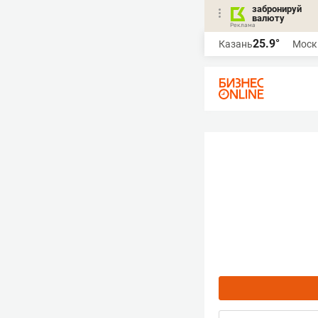
забронируй
валюту
25.9°
Казань
Моск