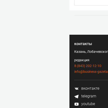
контакты
Казань, Лобачевского
редакция
8 (843) 202-12-10
info@business-gazeta
вконтакте
telegram
youtube