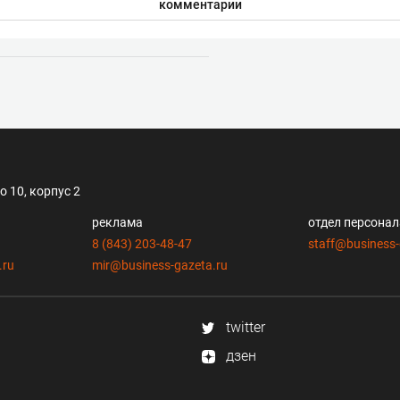
комментарии
 10, корпус 2
реклама
отдел персона
8 (843) 203-48-47
staff@business-
.ru
mir@business-gazeta.ru
twitter
дзен