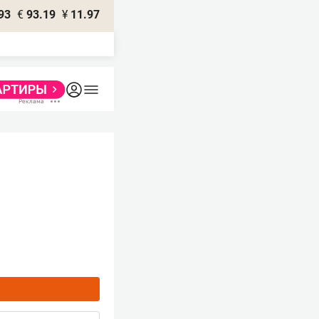
93
€
93.19
¥
11.97