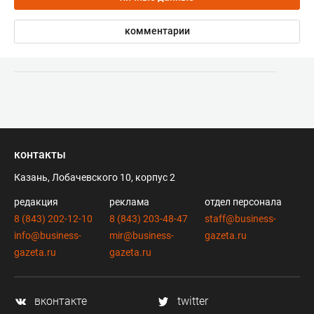
комментарии
контакты
Казань, Лобачевского 10, корпус 2
редакция
реклама
отдел персонала
8 (843) 202-12-10
8 (843) 203-48-47
staff@business-
info@business-
mir@business-
gazeta.ru
gazeta.ru
gazeta.ru
вконтакте
twitter