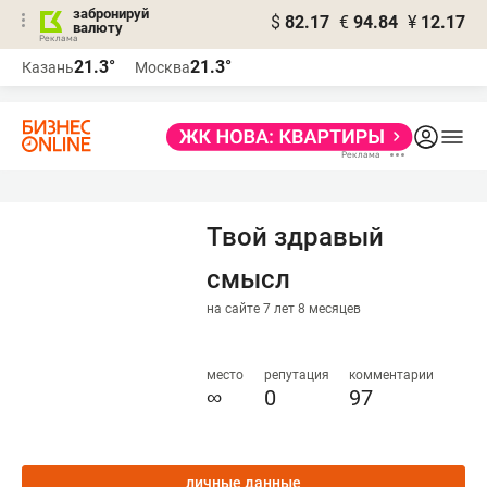
забронируй
$
82.17
€
94.84
¥
12.17
валюту
21.3°
21.3°
Казань
Москва
Твой здравый
смысл
на сайте 7 лет 8 месяцев
место
репутация
комментарии
∞
0
97
личные данные