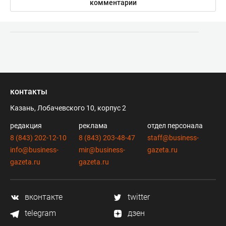
комментарии
контакты
Казань, Лобачевского 10, корпус 2
редакция
реклама
отдел персонала
8 (843) 202-12-10
8 (843) 203-48-47
staff@business-
info@business-
mir@business-
gazeta.ru
gazeta.ru
gazeta.ru
вконтакте
twitter
telegram
дзен