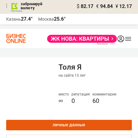
забронируй
$
82.17
€
94.84
¥
12.17
валюту
27.4°
25.6°
Казань
Москва
Толя Я
на сайте 13 лет
место
репутация
комментарии
∞
0
60
личные данные