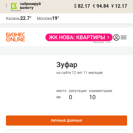
забронируй
$
82.17
€
94.84
¥
12.17
валюту
22.7°
19°
Казань
Москва
Зуфар
на сайте 12 лет 11 месяцев
место
репутация
комментарии
∞
0
10
личные данные