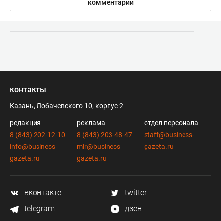
комментарии
контакты
Казань, Лобачевского 10, корпус 2
редакция
реклама
отдел персонала
8 (843) 202-12-10
8 (843) 203-48-47
staff@business-
info@business-
mir@business-
gazeta.ru
gazeta.ru
gazeta.ru
вконтакте
twitter
telegram
дзен