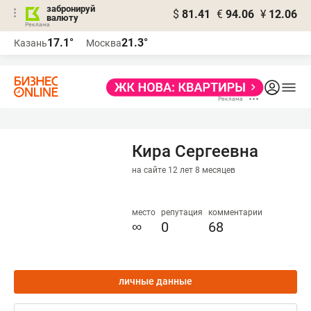
забронируй
$
81.41
€
94.06
¥
12.06
валюту
17.1°
21.3°
Казань
Москва
Кира Сергеевна
на сайте 12 лет 8 месяцев
место
репутация
комментарии
∞
0
68
личные данные