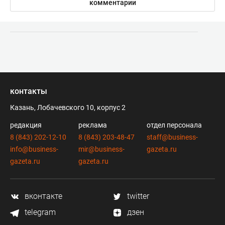
комментарии
контакты
Казань, Лобачевского 10, корпус 2
редакция
реклама
отдел персонала
8 (843) 202-12-10
8 (843) 203-48-47
staff@business-
info@business-
mir@business-
gazeta.ru
gazeta.ru
gazeta.ru
вконтакте
twitter
telegram
дзен