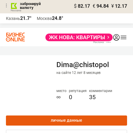
забронируй
$
82.17
€
94.84
¥
12.17
валюту
21.7°
24.8°
Казань
Москва
Dima@chistopol
на сайте 12 лет 8 месяцев
место
репутация
комментарии
∞
0
35
личные данные