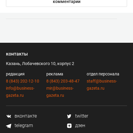
комментарии
контакты
Казань, Лобачевского 10, корпус 2
редакция
реклама
отдел персонала
8 (843) 202-12-10
8 (843) 203-48-47
staff@business-
info@business-
mir@business-
gazeta.ru
gazeta.ru
gazeta.ru
вконтакте
twitter
telegram
дзен