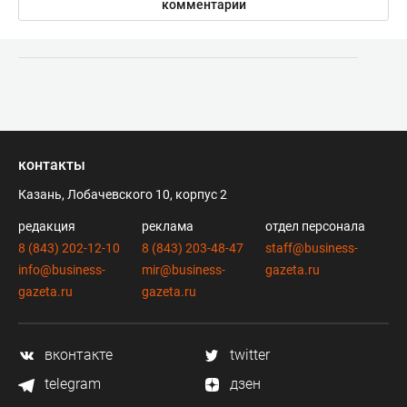
комментарии
контакты
Казань, Лобачевского 10, корпус 2
редакция
реклама
отдел персонала
8 (843) 202-12-10
8 (843) 203-48-47
staff@business-
info@business-
mir@business-
gazeta.ru
gazeta.ru
gazeta.ru
вконтакте
twitter
telegram
дзен