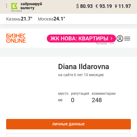
забронируй
$
80.93
€
93.19
¥
11.97
валюту
21.7°
24.1°
Казань
Москва
Diana Ildarovna
на сайте 6 лет 10 месяцев
место
репутация
комментарии
∞
0
248
личные данные